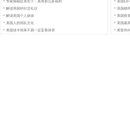
专家揭秘赴美生子：真有那么多福利
美国EB
解读美国的社交礼仪
美国移民
解读美国个人旅游
美国投
美国人的排队文化
美国最高
美国绿卡得来不易一定妥善保管
美暂停向