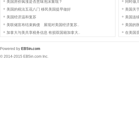
美国房价疯涨是否意味泡沫重现？
同时做几
美国的税法五花八门 移民美国提早做好
美国关
美国经济温和复苏
美国连
美联储宣布结束购债 展现对美国经济复苏..
美国的
加拿大与美共享税务信息 有损双国籍加拿大..
在美国
Powered by
EB5in.com
© 2014-2015
EB5in.com Inc.