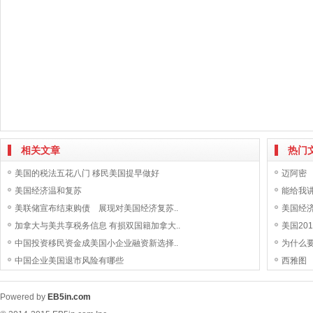
相关文章
热门
美国的税法五花八门 移民美国提早做好
迈阿密
美国经济温和复苏
能给我
美联储宣布结束购债 展现对美国经济复苏..
美国经
加拿大与美共享税务信息 有损双国籍加拿大..
美国20
中国投资移民资金成美国小企业融资新选择..
为什么
中国企业美国退市风险有哪些
西雅图
Powered by
EB5in.com